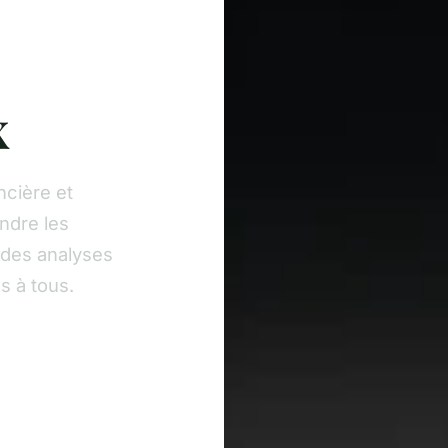
x
ncière et
ndre les
 des analyses
s à tous.