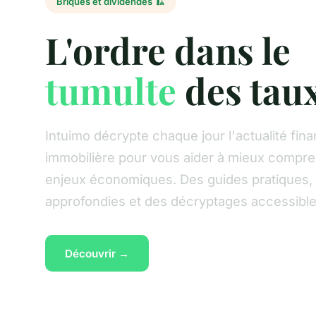
Briques et dividendes 🏗️
L'ordre dans le
tumulte
des tau
Intuimo décrypte chaque jour l'actualité fina
immobilière pour vous aider à mieux compre
enjeux économiques. Des guides pratiques,
approfondies et des décryptages accessible
Découvrir →