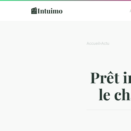
📰
Intuimo
Accueil
›
Actu
Prêt 
le c