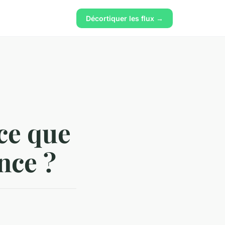
Décortiquer les flux →
ce que
nce ?