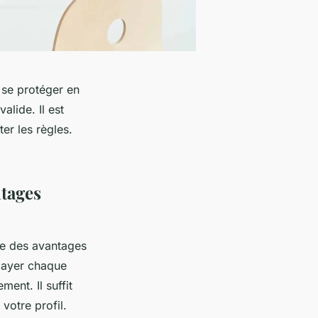
 se protéger en
alide. Il est
er les règles.
tages
re des avantages
 payer chaque
ent. Il suffit
votre profil.