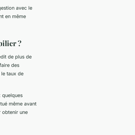
gestion avec le
ront en même
ilier ?
dit de plus de
faire des
 le taux de
ez quelques
ectué même avant
r obtenir une