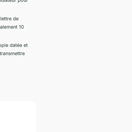
imulateur pour
lettre de
malement 10
opie datée et
transmettre