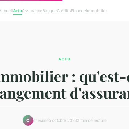
Accueil
Actu
Assurance
Banque
Crédits
Finance
Immobilier
ACTU
immobilier : qu'est-
hangement d'assura
onesime
5 octobre 2023
2 min de lecture
O