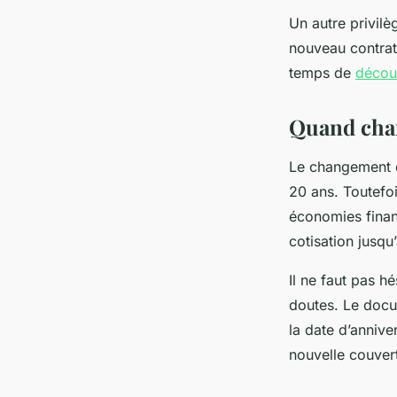
Un autre privilè
nouveau contrat
temps de
décou
Quand chan
Le changement d
20 ans. Toutefo
économies financ
cotisation jusq
Il ne faut pas h
doutes. Le docu
la date d’annive
nouvelle couver