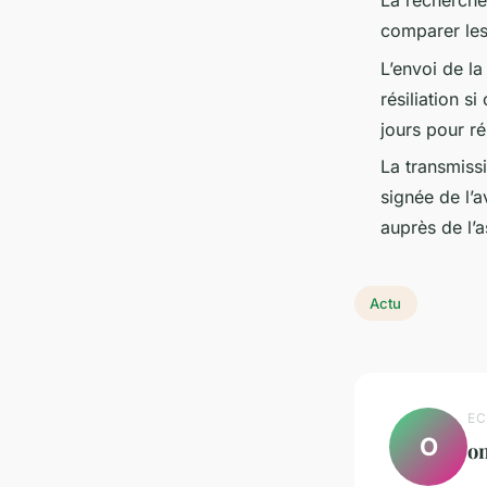
La recherche 
comparer les
L’envoi de la
résiliation s
jours pour r
La transmissi
signée de l’
auprès de l’a
Actu
EC
O
o