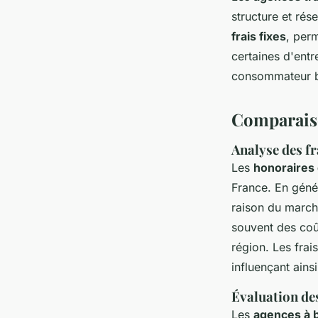
structure et rés
frais fixes
, perm
certaines d'entr
consommateur ba
Comparaiso
Analyse des fr
Les
honoraires
France. En génér
raison du marché
souvent des coû
région. Les frai
influençant ains
Évaluation des
Les
agences à b