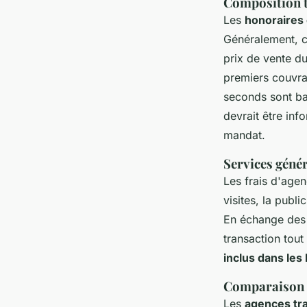
Composition t
Les
honoraires
Généralement, c
prix de vente d
premiers couvran
seconds sont bas
devrait être inf
mandat.
Services géné
Les frais d'age
visites, la publi
En échange de
transaction tout
inclus dans les
Comparaison d
Les
agences tra