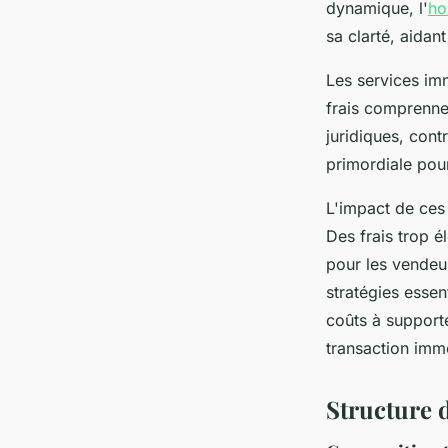
dynamique, l'
ho
sa clarté, aidan
Les services imm
frais comprennen
juridiques, cont
primordiale pour
L'impact de ces 
Des frais trop é
pour les vendeur
stratégies esse
coûts à supporte
transaction immo
Structure 