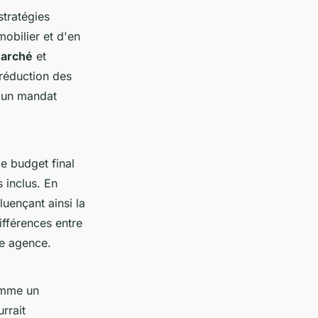
tratégies
mobilier et d'en
marché
et
 réduction des
r un mandat
e budget final
s inclus. En
luençant ainsi la
ifférences entre
ne agence.
comme un
rrait