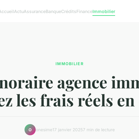
Accueil
Actu
Assurance
Banque
Crédits
Finance
Immobilier
IMMOBILIER
noraire agence imm
z les frais réels en 
onesime
17 janvier 2025
7 min de lecture
O