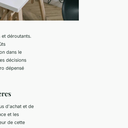
et déroutants.
ûts
ion dans le
des décisions
uro dépensé
ères
us d'achat et de
ce et les
œur de cette