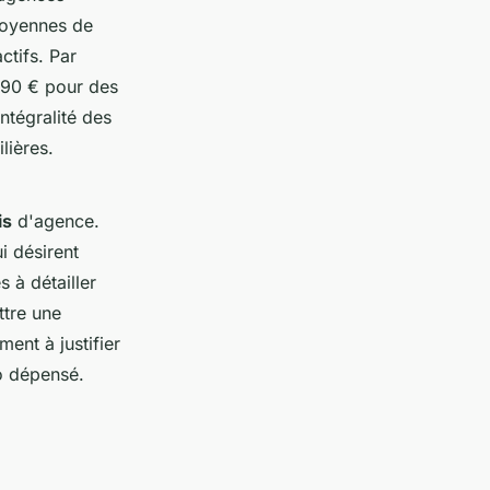
 moyennes de
ctifs. Par
490 € pour des
intégralité des
lières.
is
d'agence.
i désirent
 à détailler
ttre une
ent à justifier
ro dépensé.