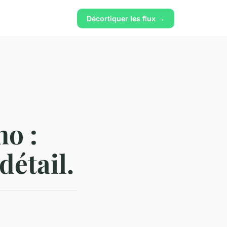
Décortiquer les flux →
o :
détail.