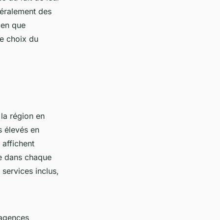
éralement des
ien que
le choix du
la région en
s élevés en
 affichent
ée dans chaque
 services inclus,
 agences