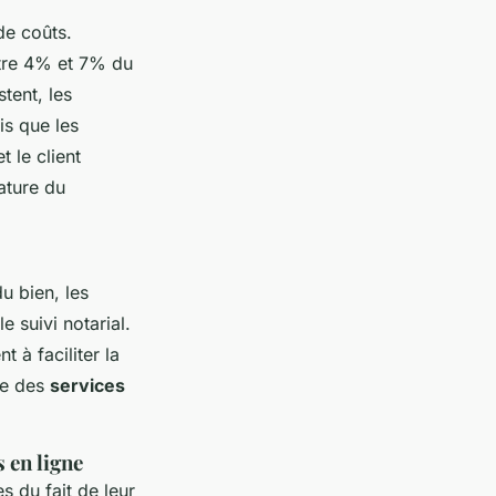
de coûts.
ntre 4% et 7% du
tent, les
is que les
 le client
ature du
u bien, les
e suivi notarial.
t à faciliter la
ée des
services
 en ligne
 du fait de leur