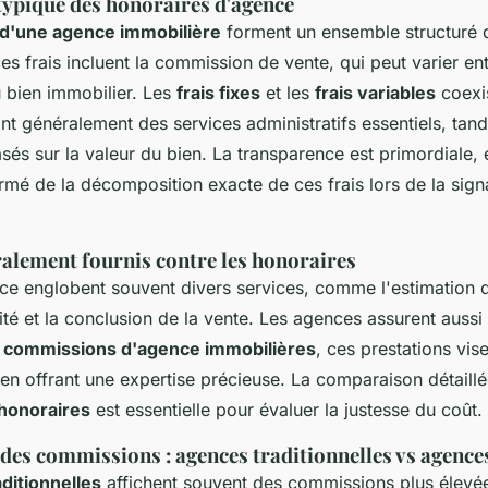
ypique des honoraires d'agence
 d'une agence immobilière
forment un ensemble structuré 
es frais incluent la commission de vente, qui peut varier e
u bien immobilier. Les
frais fixes
et les
frais variables
coexis
t généralement des services administratifs essentiels, tand
és sur la valeur du bien. La transparence est primordiale, et
ormé de la décomposition exacte de ces frais lors de la sign
ralement fournis contre les honoraires
nce englobent souvent divers services, comme l'estimation d
cité et la conclusion de la vente. Les agences assurent aussi l
s
commissions d'agence immobilières
, ces prestations visen
 en offrant une expertise précieuse. La comparaison détaill
 honoraires
est essentielle pour évaluer la justesse du coût.
es commissions : agences traditionnelles vs agences
ditionnelles
affichent souvent des commissions plus élevées