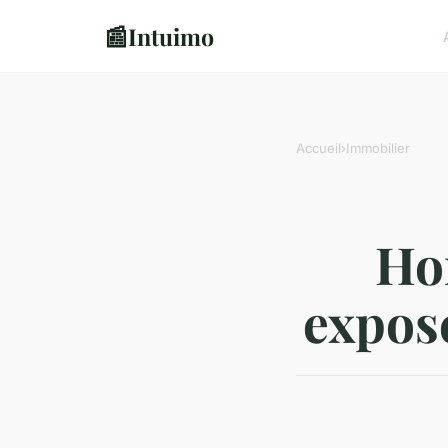
📰
Intuimo
Accueil
›
Immobilier
Ho
expose