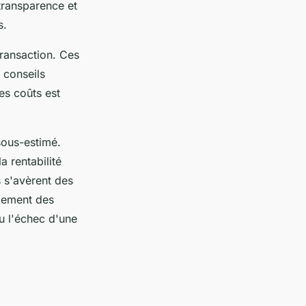
transparence et
s.
transaction. Ces
s conseils
es coûts est
sous-estimé.
a rentabilité
s s'avèrent des
ulement des
u l'échec d'une