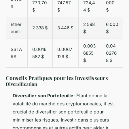
770,70
747,57
724,4
000
n
$
$
4 $
$
Ether
2 598
6 000
2 338 $
3 446 $
eum
$
$
0.003
0.04
$STA
0.0016
0.0067
6855
0276
RS
582 $
129 $
$
8 $
Conseils Pratiques pour les Investisseurs
Diversification
Diversifier son Portefeuille
: Étant donné la
volatilité du marché des cryptomonnaies, il est
crucial de diversifier son portefeuille pour
minimiser les risques. Investir dans plusieurs
cryptomonnaies et autres actifs peut aider à