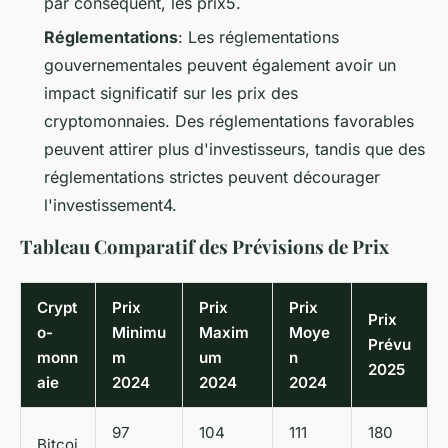
par conséquent, les prix5.
Réglementations
: Les réglementations
gouvernementales peuvent également avoir un
impact significatif sur les prix des
cryptomonnaies. Des réglementations favorables
peuvent attirer plus d'investisseurs, tandis que des
réglementations strictes peuvent décourager
l'investissement4.
Tableau Comparatif des Prévisions de Prix
Crypt
Prix
Prix
Prix
Prix
o-
Minimu
Maxim
Moye
Prévu
monn
m
um
n
2025
aie
2024
2024
2024
97
104
111
180
Bitcoi