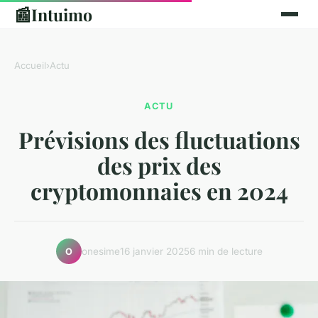
📰
Intuimo
Accueil
›
Actu
ACTU
Prévisions des fluctuations
des prix des
cryptomonnaies en 2024
onesime
16 janvier 2025
6 min de lecture
O