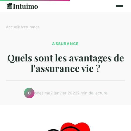
📰
Intuimo
Accueil
›
Assurance
ASSURANCE
Quels sont les avantages de
l'assurance vie ?
onesime
2 janvier 2023
2 min de lecture
O