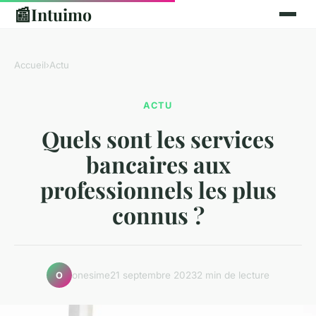
📰
Intuimo
Accueil
›
Actu
ACTU
Quels sont les services
bancaires aux
professionnels les plus
connus ?
onesime
21 septembre 2023
2 min de lecture
O