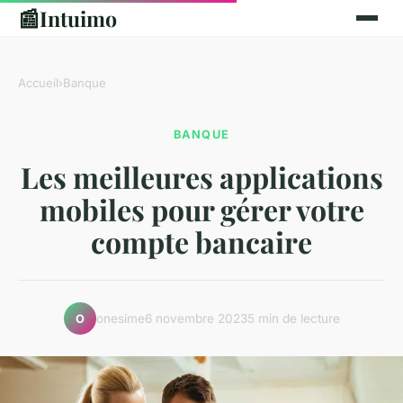
📰
Intuimo
Accueil
›
Banque
BANQUE
Les meilleures applications
mobiles pour gérer votre
compte bancaire
onesime
6 novembre 2023
5 min de lecture
O