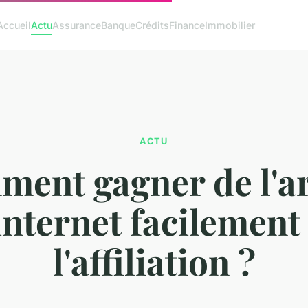
Accueil
Actu
Assurance
Banque
Crédits
Finance
Immobilier
ACTU
ent gagner de l'a
internet facilement
l'affiliation ?