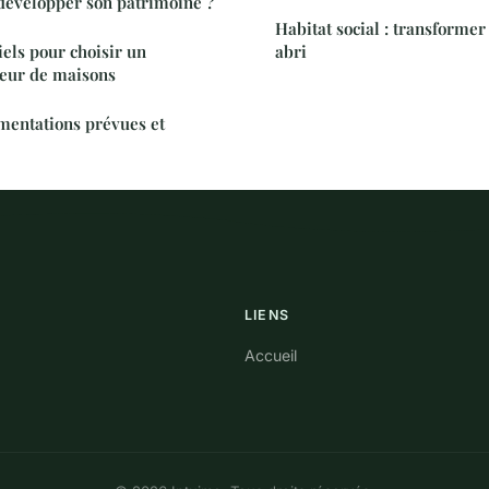
 développer son patrimoine ?
Habitat social : transformer
iels pour choisir un
abri
teur de maisons
mentations prévues et
LIENS
Accueil