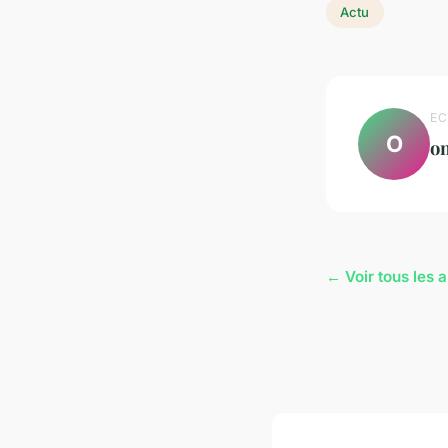
Actu
EC
O
o
← Voir tous les a