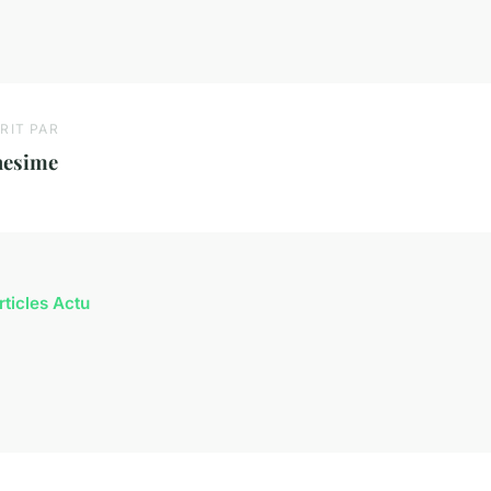
RIT PAR
nesime
rticles Actu