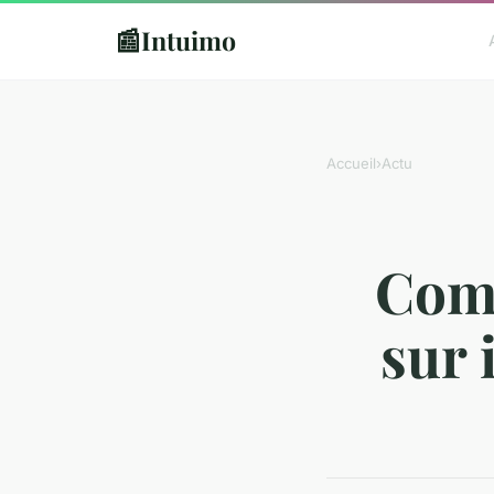
📰
Intuimo
Accueil
›
Actu
Comm
sur 