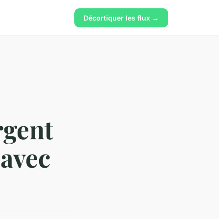
Décortiquer les flux →
rgent
 avec