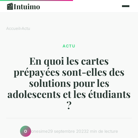
📰
Intuimo
Accueil
›
Actu
ACTU
En quoi les cartes
prépayées sont-elles des
solutions pour les
adolescents et les étudiants
?
onesime
29 septembre 2023
2 min de lecture
O