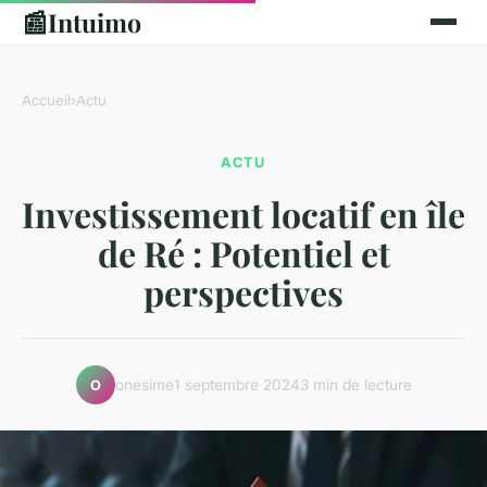
📰
Intuimo
Accueil
›
Actu
ACTU
Investissement locatif en île
de Ré : Potentiel et
perspectives
onesime
1 septembre 2024
3 min de lecture
O