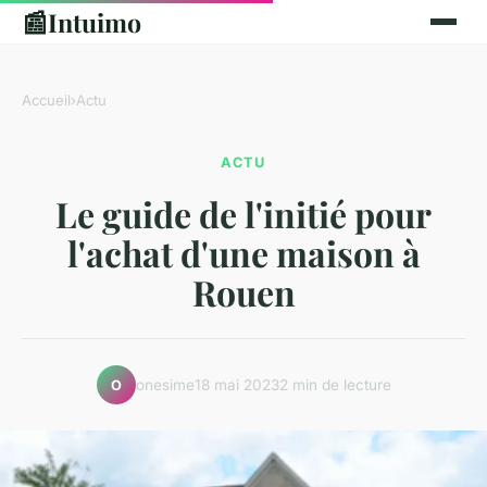
📰
Intuimo
Accueil
›
Actu
ACTU
Le guide de l'initié pour
l'achat d'une maison à
Rouen
onesime
18 mai 2023
2 min de lecture
O