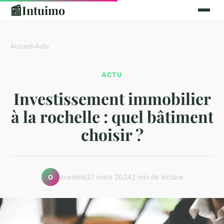
📰
Intuimo
Accueil
›
Actu
ACTU
Investissement immobilier
à la rochelle : quel bâtiment
choisir ?
onesime
27 mars 2024
2 min de lecture
O